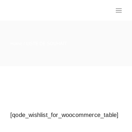
Home
LISTE DE SOUHAIT
[qode_wishlist_for_woocommerce_table]