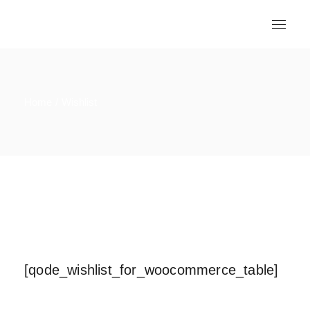
Home
Wishlist
[qode_wishlist_for_woocommerce_table]